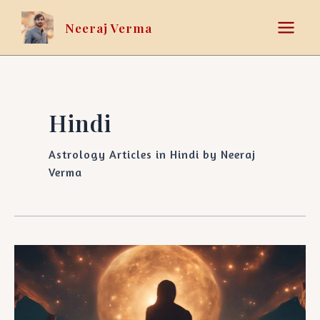
Skip
Main
to
Neeraj Verma
Menu
content
Hindi
Astrology Articles in Hindi by Neeraj
Verma
केतु
की
महादशा
में